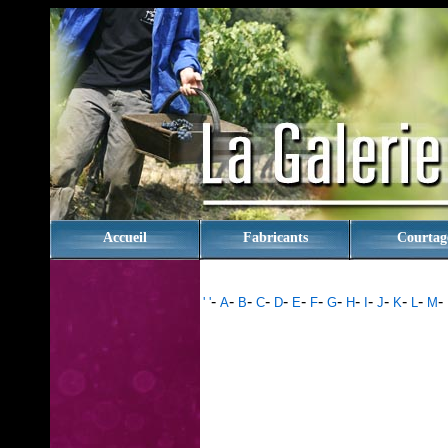
rien
Accueil
Fabricants
Courtag
-
-
-
-
-
-
-
-
-
-
-
-
-
-
' '
A
B
C
D
E
F
G
H
I
J
K
L
M