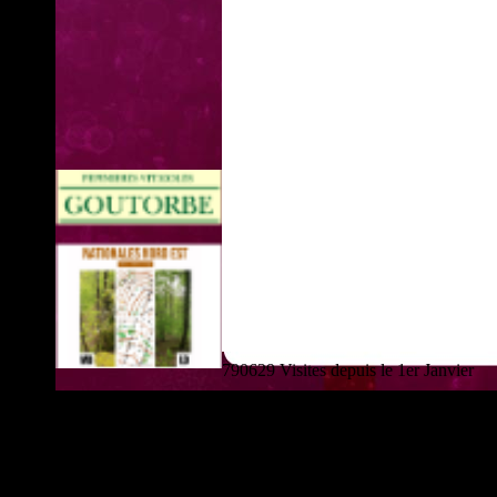
790629 Visites depuis le 1er Janvier