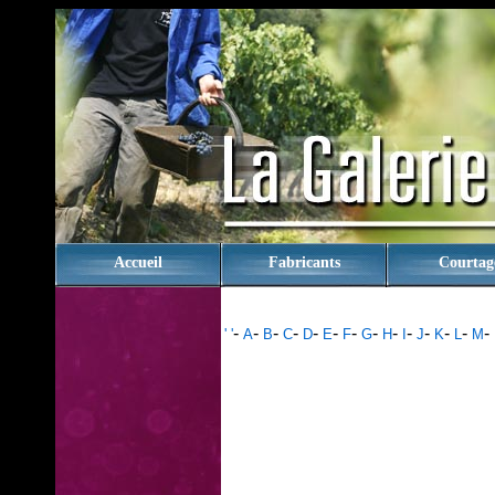
rien
Accueil
Fabricants
Courtag
-
-
-
-
-
-
-
-
-
-
-
-
-
-
' '
A
B
C
D
E
F
G
H
I
J
K
L
M