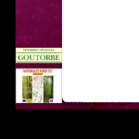
790623 Visites depuis le 1er Janvier