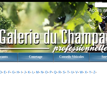
Accès au 
cants
Courtage
Conseils Viticoles
Ser
-
-
-
-
-
-
-
-
-
-
-
-
-
-
-
-
-
-
-
-
-
-
-
D
E
F
G
H
I
J
K
L
M
N
O
P
Q
R
S
T
U
V
W
X
Y
Z