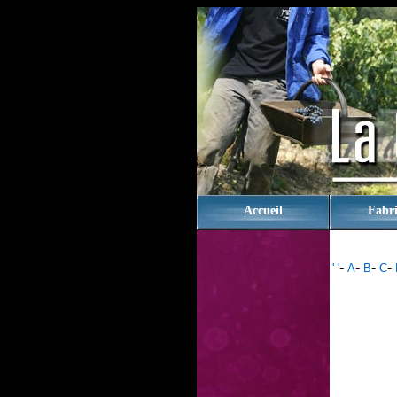
rien
Accueil
Fabri
-
-
-
-
' '
A
B
C