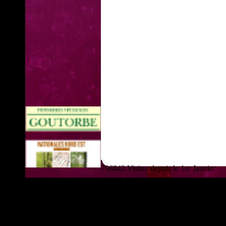
796843 Visites depuis le 1er Janvier