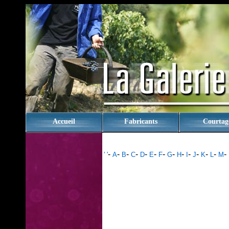
rien
Accueil
Fabricants
Courtag
-
-
-
-
-
-
-
-
-
-
-
-
-
-
' '
A
B
C
D
E
F
G
H
I
J
K
L
M