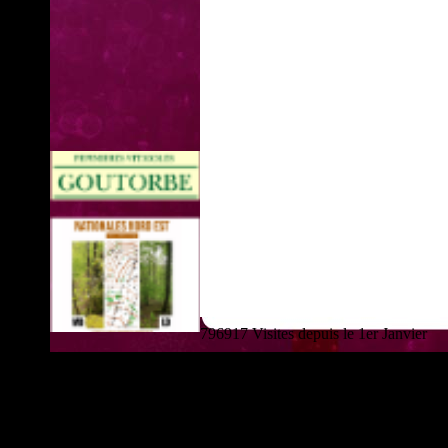
796917 Visites depuis le 1er Janvier