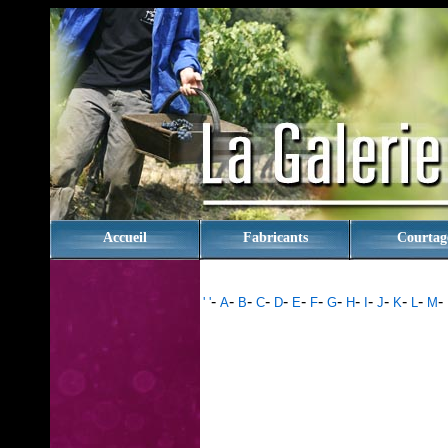
rien
Accueil
Fabricants
Courtag
-
-
-
-
-
-
-
-
-
-
-
-
-
-
' '
A
B
C
D
E
F
G
H
I
J
K
L
M