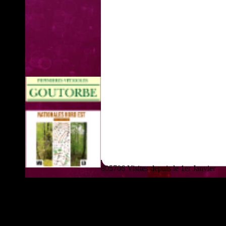
805706 Visites depuis le 1er Janvier