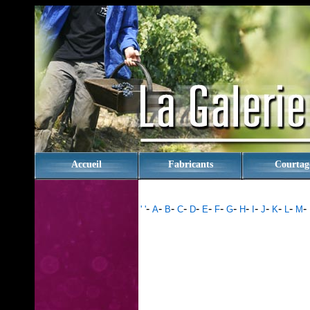
rien
Accueil
Fabricants
Courtag
-
-
-
-
-
-
-
-
-
-
-
-
-
-
' '
A
B
C
D
E
F
G
H
I
J
K
L
M