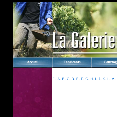
rien
Accueil
Fabricants
Courtag
-
-
-
-
-
-
-
-
-
-
-
-
-
-
' '
A
B
C
D
E
F
G
H
I
J
K
L
M