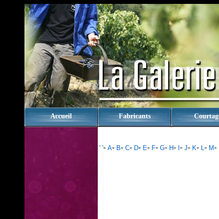
rien
Accueil
Fabricants
Courtag
-
-
-
-
-
-
-
-
-
-
-
-
-
-
' '
A
B
C
D
E
F
G
H
I
J
K
L
M