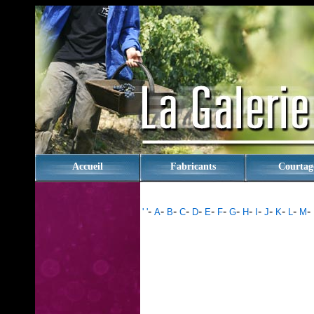
rien
Accueil
Fabricants
Courtag
-
-
-
-
-
-
-
-
-
-
-
-
-
-
' '
A
B
C
D
E
F
G
H
I
J
K
L
M