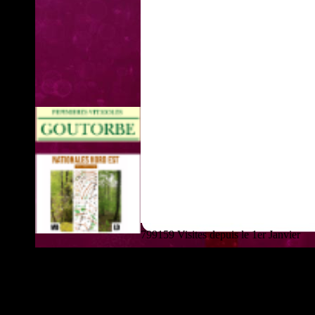
799159 Visites depuis le 1er Janvier