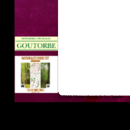
797289 Visites depuis le 1er Janvier