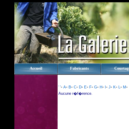
rien
Accueil
Fabricants
Courtag
-
-
-
-
-
-
-
-
-
-
-
-
-
-
' '
A
B
C
D
E
F
G
H
I
J
K
L
M
Aucune r�f�rence.