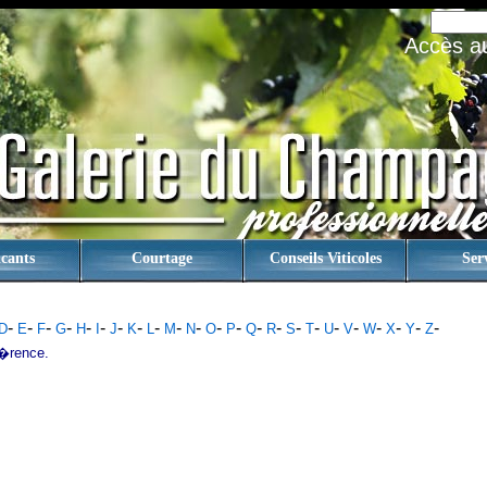
Accès au 
cants
Courtage
Conseils Viticoles
Ser
-
-
-
-
-
-
-
-
-
-
-
-
-
-
-
-
-
-
-
-
-
-
-
D
E
F
G
H
I
J
K
L
M
N
O
P
Q
R
S
T
U
V
W
X
Y
Z
�rence.