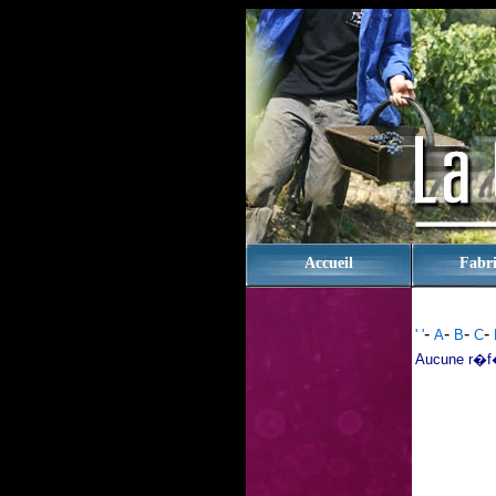
rien
Accueil
Fabri
-
-
-
-
' '
A
B
C
Aucune r�f