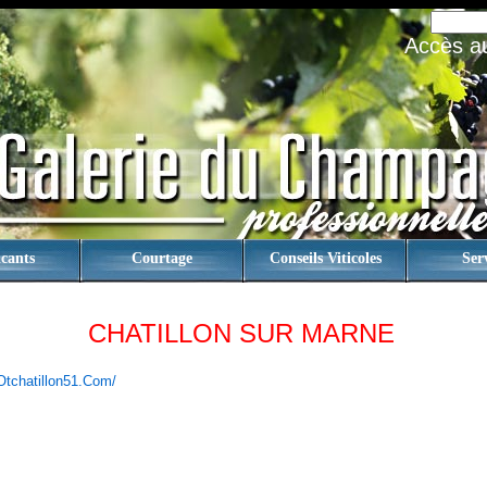
Accès au 
cants
Courtage
Conseils Viticoles
Ser
CHATILLON SUR MARNE
otchatillon51.com/