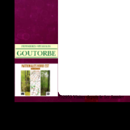
792953 Visites depuis le 1er Janvier