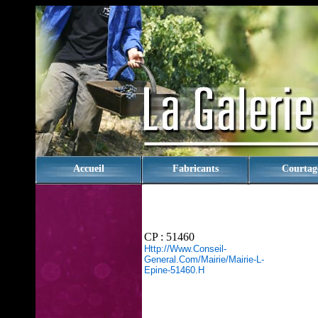
rien
Accueil
Fabricants
Courtag
CP : 51460
Http://www.conseil-
General.com/mairie/mairie-L-
Epine-51460.h