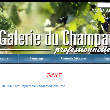
Accès au 
cants
Courtage
Conseils Viticoles
Ser
GAYE
.lion1906.com/departements/marne/gaye.php