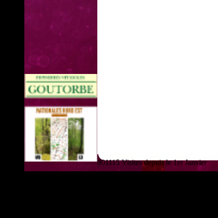
801115 Visites depuis le 1er Janvier