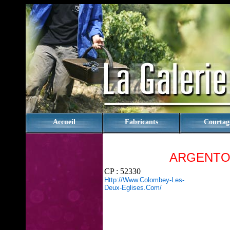
rien
Accueil
Fabricants
Courtag
ARGENTO
CP : 52330
Http://www.colombey-Les-
Deux-Eglises.com/