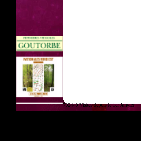
792449 Visites depuis le 1er Janvier