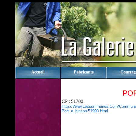
rien
Accueil
Fabricants
Courtag
POR
CP : 51700
Http://www.lescommunes.com/commune
Port_a_binson-51900.html