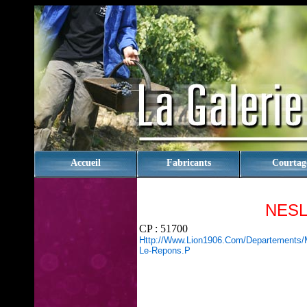
rien
Accueil
Fabricants
Courtag
NESL
CP : 51700
Http://www.lion1906.com/departements/
Le-Repons.p