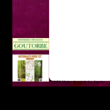
792959 Visites depuis le 1er Janvier