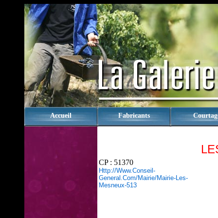
rien
Accueil
Fabricants
Courtag
LE
CP : 51370
Http://www.conseil-
General.com/mairie/mairie-Les-
Mesneux-513