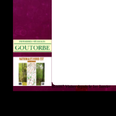
801097 Visites depuis le 1er Janvier