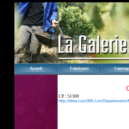
rien
Accueil
Fabricants
Courtag
CP : 51300
Http://www.lion1906.com/departements/