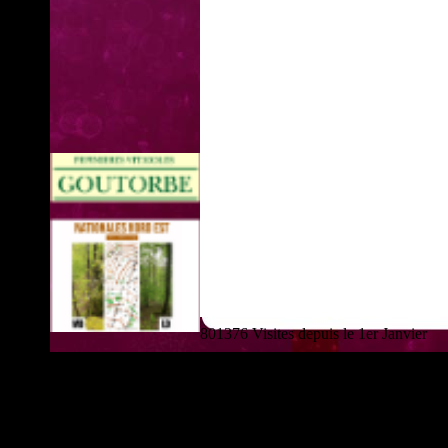
801376 Visites depuis le 1er Janvier