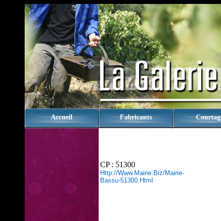
rien
Accueil
Fabricants
Courtag
CP : 51300
Http://www.mairie.biz/mairie-
Bassu-51300.html