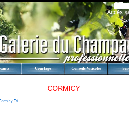
Accès au 
cants
Courtage
Conseils Viticoles
Ser
CORMICY
cormicy.fr/