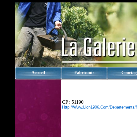
rien
Accueil
Fabricants
Courtag
CP : 51190
Http://www.lion1906.com/departements/