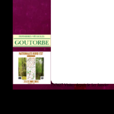
797027 Visites depuis le 1er Janvier