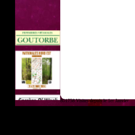
801758 Visites depuis le 1er Janvier