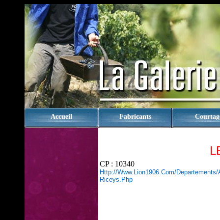
rien
Accueil
Fabricants
Courtag
L
CP : 10340
Http://www.lion1906.com/departements/
Riceys.php