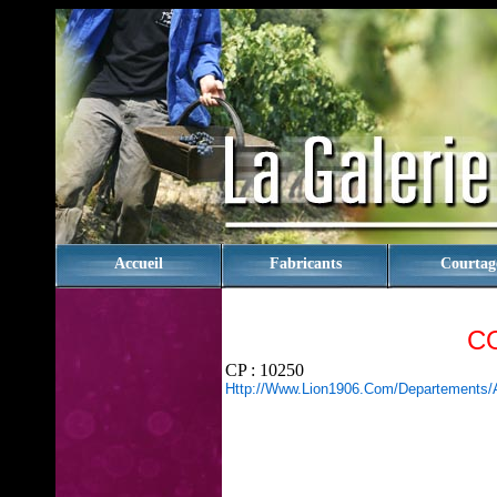
rien
Accueil
Fabricants
Courtag
C
CP : 10250
Http://www.lion1906.com/departements/