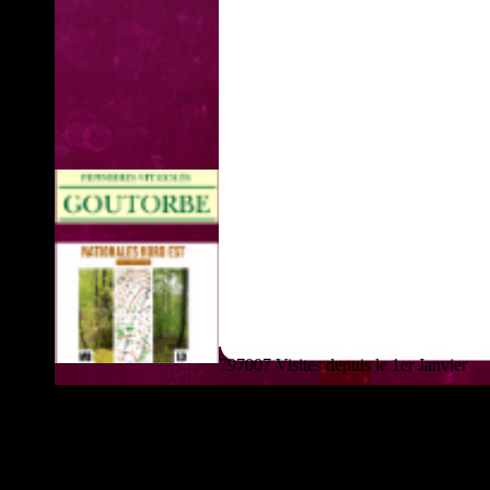
797007 Visites depuis le 1er Janvier