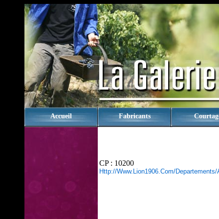
rien
Accueil
Fabricants
Courtag
CP : 10200
Http://www.lion1906.com/departements/