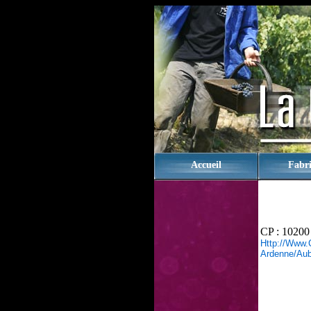
rien
Accueil
Fabri
CP : 10200
Http://www
Ardenne/aub