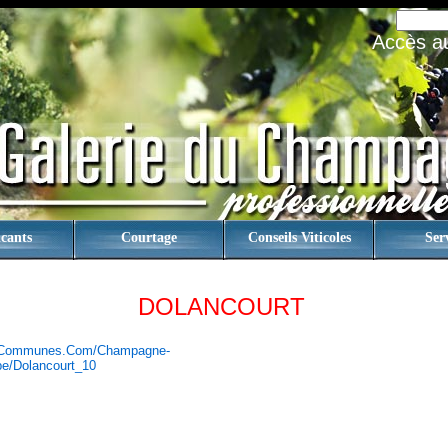
Accès au 
cants
Courtage
Conseils Viticoles
Ser
DOLANCOURT
.communes.com/champagne-
e/dolancourt_10