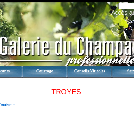
Accès au 
cants
Courtage
Conseils Viticoles
Ser
TROYES
tourisme-
/