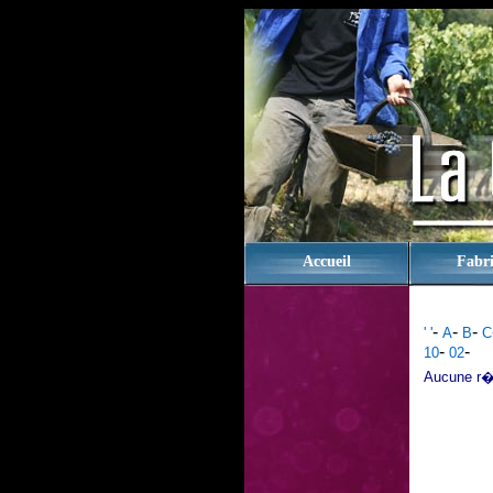
rien
Accueil
Fabri
-
-
-
' '
A
B
C
-
-
10
02
Aucune r�