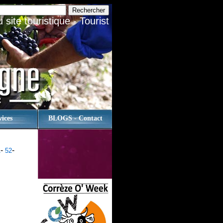
site touristique - Tourist
vices
BLOGS - Contact
-
-
1
52