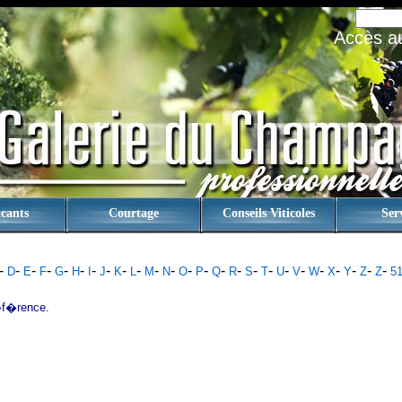
Accès au 
cants
Courtage
Conseils Viticoles
Ser
-
-
-
-
-
-
-
-
-
-
-
-
-
-
-
-
-
-
-
-
-
-
-
-
-
D
E
F
G
H
I
J
K
L
M
N
O
P
Q
R
S
T
U
V
W
X
Y
Z
Z
5
f�rence.