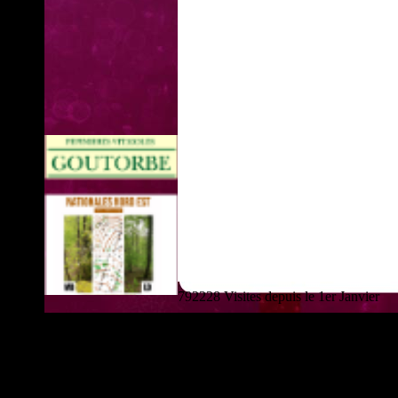
792228 Visites depuis le 1er Janvier