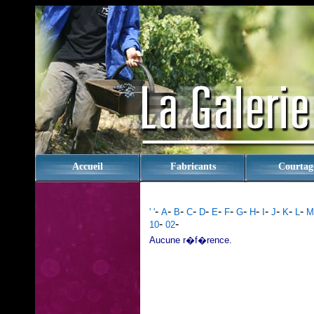
rien
Accueil
Fabricants
Courtag
-
-
-
-
-
-
-
-
-
-
-
-
-
' '
A
B
C
D
E
F
G
H
I
J
K
L
M
-
-
10
02
Aucune r�f�rence.