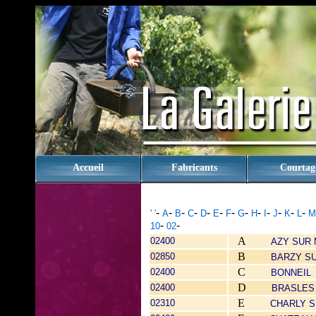
rien
Accueil
Fabricants
Courtag
-
-
-
-
-
-
-
-
-
-
-
-
-
' '
A
B
C
D
E
F
G
H
I
J
K
L
M
-
-
10
02
A
02400
AZY SUR
B
02850
BARZY S
C
02400
BONNEIL
D
02400
BRASLES
E
02310
CHARLY 