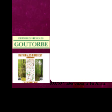
803760 Visites depuis le 1er Janvier