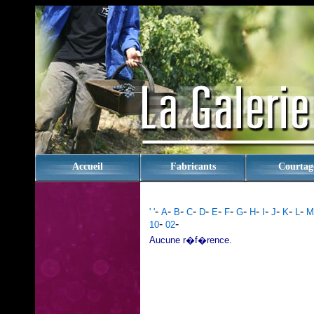
rien
Accueil
Fabricants
Courtag
-
-
-
-
-
-
-
-
-
-
-
-
-
' '
A
B
C
D
E
F
G
H
I
J
K
L
M
-
-
10
02
Aucune r�f�rence.