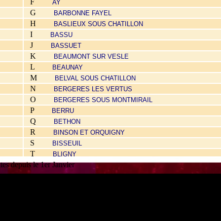
F
AY
G
BARBONNE FAYEL
H
BASLIEUX SOUS CHATILLON
I
BASSU
J
BASSUET
K
BEAUMONT SUR VESLE
L
BEAUNAY
M
BELVAL SOUS CHATILLON
N
BERGERES LES VERTUS
O
BERGERES SOUS MONTMIRAIL
P
BERRU
Q
BETHON
R
BINSON ET ORQUIGNY
S
BISSEUIL
T
BLIGNY
es depuis le 1er Janvier
BOUQUIGNY
U
BOURSAULT
V
BOUZY
W
CAUROY LES HERMONVILLE
X
CERNAY LES REIMS
Y
CERSEUIL