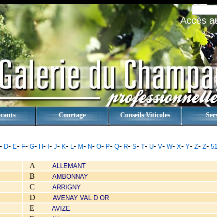
Accès au 
cants
Courtage
Conseils Viticoles
Ser
-
-
-
-
-
-
-
-
-
-
-
-
-
-
-
-
-
-
-
-
-
-
-
-
-
D
E
F
G
H
I
J
K
L
M
N
O
P
Q
R
S
T
U
V
W
X
Y
Z
Z
5
A
ALLEMANT
B
AMBONNAY
C
ARRIGNY
D
AVENAY VAL D OR
E
AVIZE