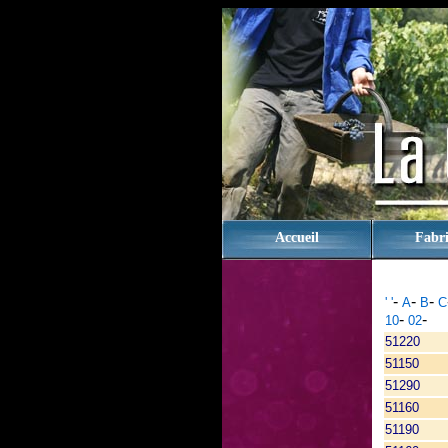
rien
Accueil
Fabri
-
-
-
' '
A
B
C
-
-
10
02
51220
51150
51290
51160
51190