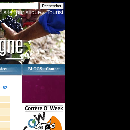
site touristique - Tourist
vices
BLOGS - Contact
-
-
1
52