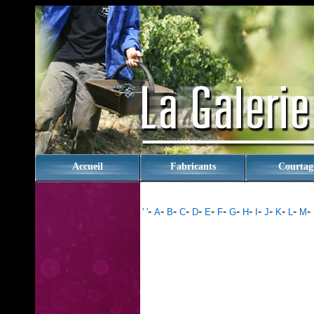
rien
Accueil
Fabricants
Courtag
-
-
-
-
-
-
-
-
-
-
-
-
-
-
' '
A
B
C
D
E
F
G
H
I
J
K
L
M