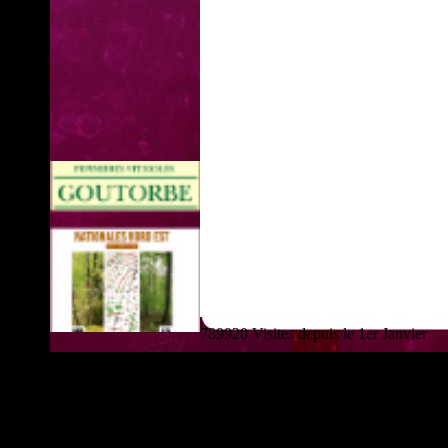
789920 Visites depuis le 1er Janvier