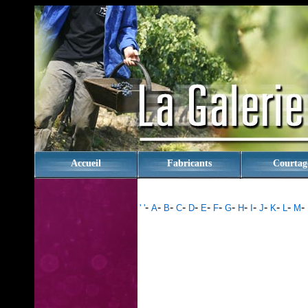
rien
Accueil
Fabricants
Courtag
-
-
-
-
-
-
-
-
-
-
-
-
-
-
' '
A
B
C
D
E
F
G
H
I
J
K
L
M