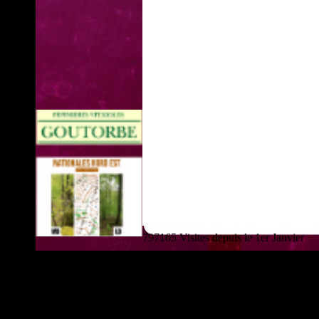
797165 Visites depuis le 1er Janvier