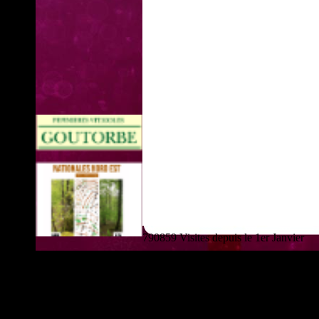
790859 Visites depuis le 1er Janvier