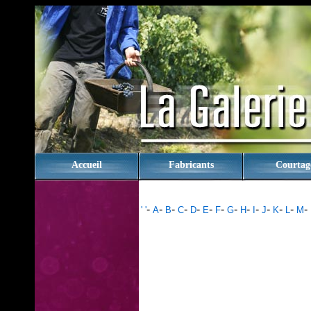
rien
Accueil
Fabricants
Courtag
-
-
-
-
-
-
-
-
-
-
-
-
-
-
' '
A
B
C
D
E
F
G
H
I
J
K
L
M