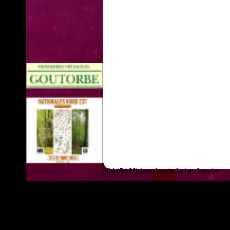
804454 Visites depuis le 1er Janvier