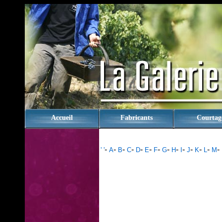
rien
Accueil
Fabricants
Courtag
-
-
-
-
-
-
-
-
-
-
-
-
-
-
' '
A
B
C
D
E
F
G
H
I
J
K
L
M