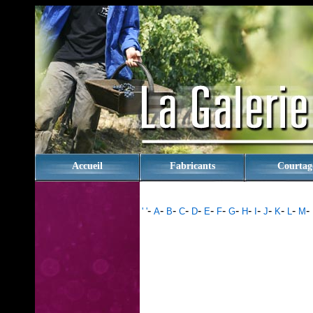
rien
Accueil
Fabricants
Courtag
-
-
-
-
-
-
-
-
-
-
-
-
-
-
' '
A
B
C
D
E
F
G
H
I
J
K
L
M