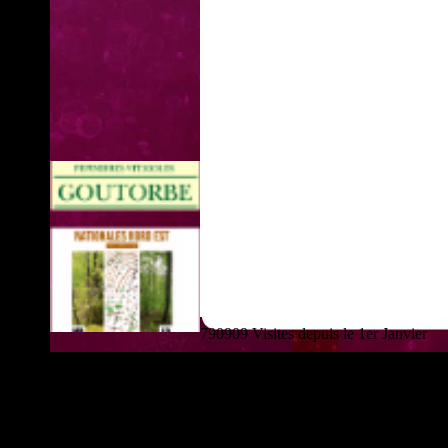
790909 Visites depuis le 1er Janvier