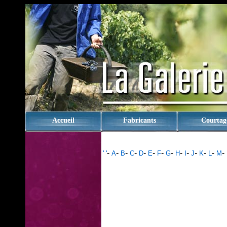
rien
Accueil
Fabricants
Courtag
-
-
-
-
-
-
-
-
-
-
-
-
-
-
' '
A
B
C
D
E
F
G
H
I
J
K
L
M