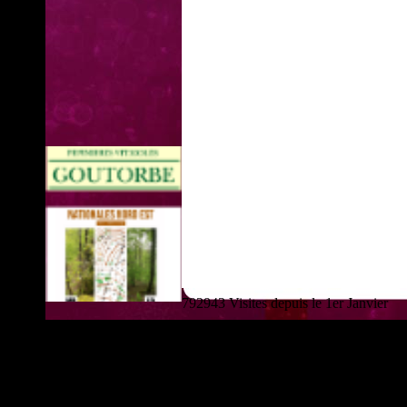
792943 Visites depuis le 1er Janvier