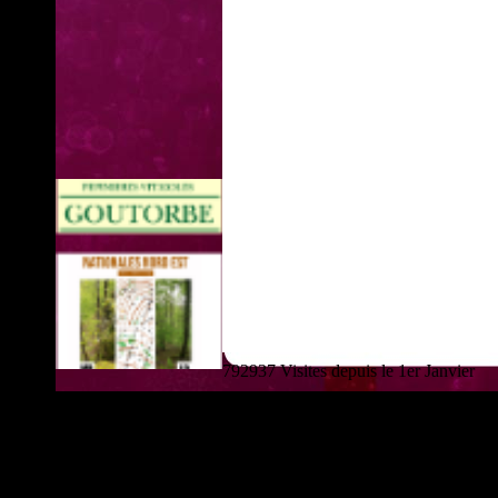
792937 Visites depuis le 1er Janvier