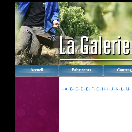
rien
Accueil
Fabricants
Courtag
-
-
-
-
-
-
-
-
-
-
-
-
-
-
' '
A
B
C
D
E
F
G
H
I
J
K
L
M