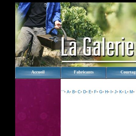
rien
Accueil
Fabricants
Courtag
-
-
-
-
-
-
-
-
-
-
-
-
-
-
' '
A
B
C
D
E
F
G
H
I
J
K
L
M