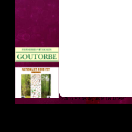
792955 Visites depuis le 1er Janvier