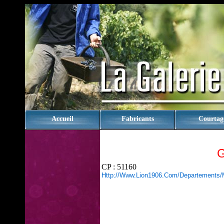
rien
Accueil
Fabricants
Courtag
CP : 51160
Http://www.lion1906.com/departements/