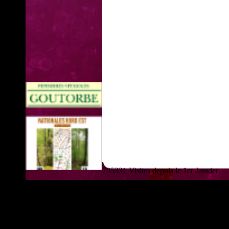
795331 Visites depuis le 1er Janvier