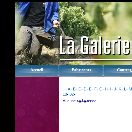
rien
Accueil
Fabricants
Courtag
-
-
-
-
-
-
-
-
-
-
-
-
-
' '
A
B
C
D
E
F
G
H
I
J
K
L
M
-
-
10
02
Aucune r�f�rence.