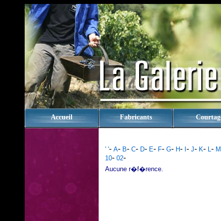
rien
Accueil
Fabricants
Courtag
-
-
-
-
-
-
-
-
-
-
-
-
-
' '
A
B
C
D
E
F
G
H
I
J
K
L
M
-
-
10
02
Aucune r�f�rence.