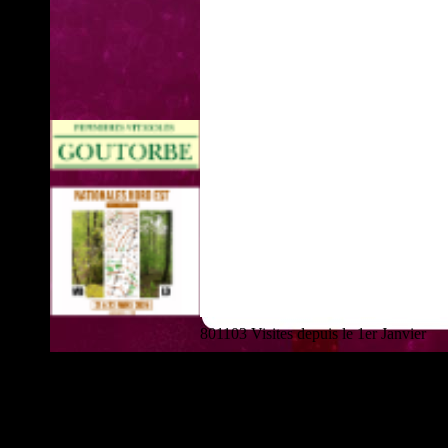
801103 Visites depuis le 1er Janvier