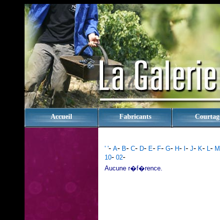
rien
Accueil
Fabricants
Courtag
-
-
-
-
-
-
-
-
-
-
-
-
-
' '
A
B
C
D
E
F
G
H
I
J
K
L
M
-
-
10
02
Aucune r�f�rence.