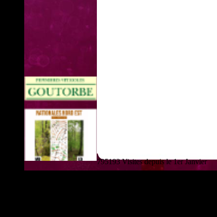
795193 Visites depuis le 1er Janvier