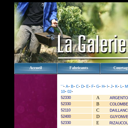
rien
Accueil
Fabricants
Courtag
-
-
-
-
-
-
-
-
-
-
-
-
-
' '
A
B
C
D
E
F
G
H
I
J
K
L
M
-
-
10
02
A
52330
ARGENTO
B
52330
COLOMBE
C
52110
DAILLAN
D
52400
GUYONVE
E
52330
RIZAUCO