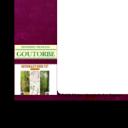
795199 Visites depuis le 1er Janvier