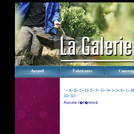
rien
Accueil
Fabricants
Courtag
-
-
-
-
-
-
-
-
-
-
-
-
-
' '
A
B
C
D
E
F
G
H
I
J
K
L
M
-
-
10
02
Aucune r�f�rence.