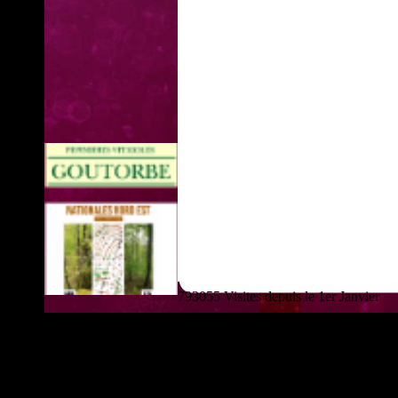
793055 Visites depuis le 1er Janvier