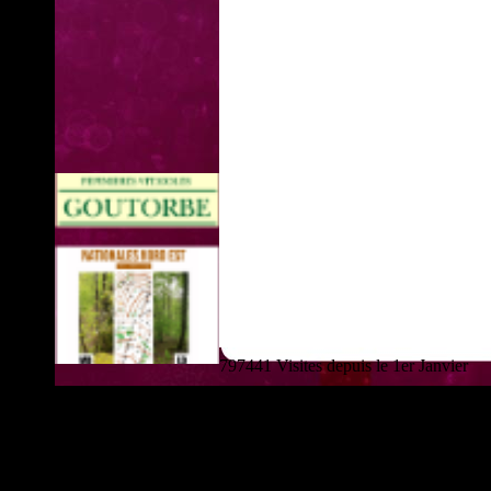
797441 Visites depuis le 1er Janvier