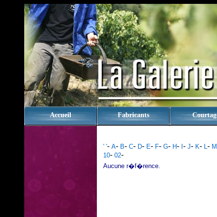
rien
Accueil
Fabricants
Courtag
-
-
-
-
-
-
-
-
-
-
-
-
-
' '
A
B
C
D
E
F
G
H
I
J
K
L
M
-
-
10
02
Aucune r�f�rence.