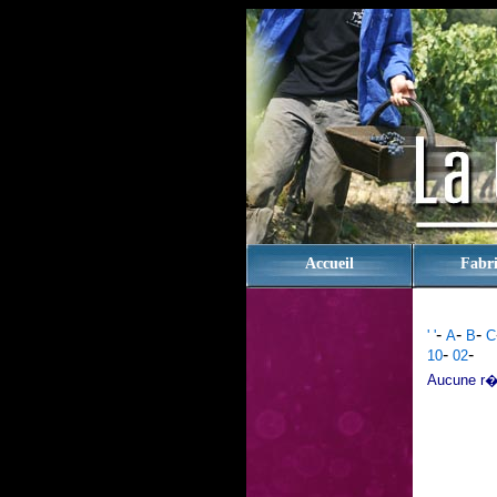
rien
Accueil
Fabri
-
-
-
' '
A
B
C
-
-
10
02
Aucune r�