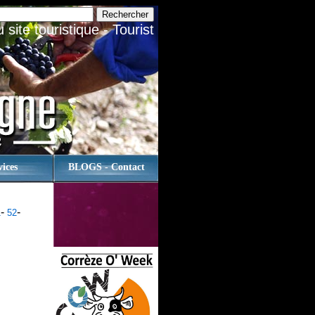
site touristique - Tourist
vices
BLOGS - Contact
-
-
1
52