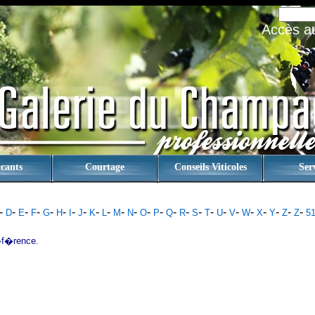
Accès au 
cants
Courtage
Conseils Viticoles
Ser
-
-
-
-
-
-
-
-
-
-
-
-
-
-
-
-
-
-
-
-
-
-
-
-
-
D
E
F
G
H
I
J
K
L
M
N
O
P
Q
R
S
T
U
V
W
X
Y
Z
Z
5
f�rence.