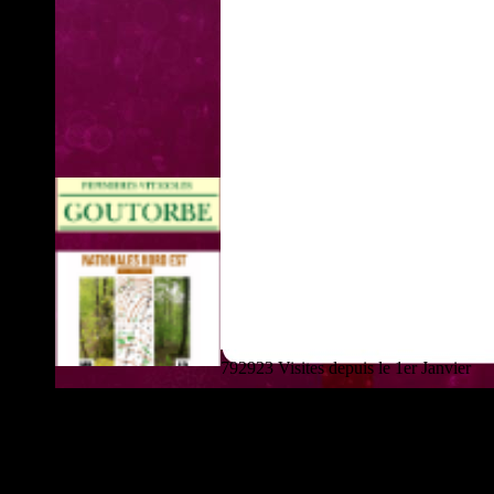
792923 Visites depuis le 1er Janvier