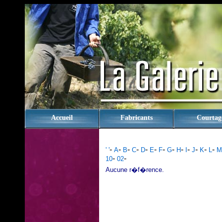
rien
Accueil
Fabricants
Courtag
-
-
-
-
-
-
-
-
-
-
-
-
-
' '
A
B
C
D
E
F
G
H
I
J
K
L
M
-
-
10
02
Aucune r�f�rence.